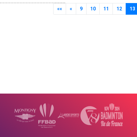
««
«
9
10
11
12
13