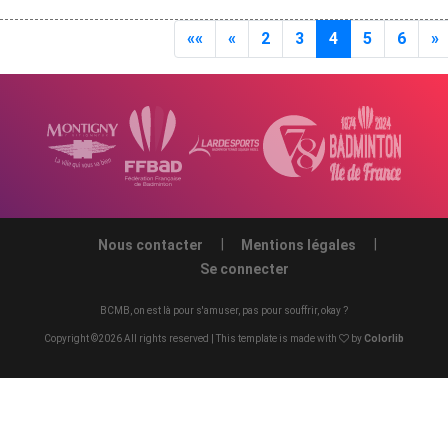
««
«
2
3
4
5
6
»
Nous contacter
Mentions légales
Se connecter
BCMB, on est là pour s'amuser, pas pour souffrir, okay ?
Copyright ©
2026 All rights reserved | This template is made with
by
Colorlib